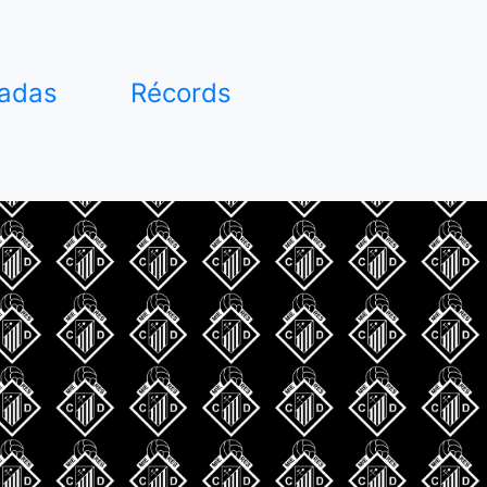
adas
Récords